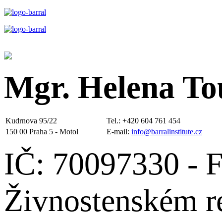
Mgr. Helena To
Kudrnova 95/22
Tel.: +420 604 761 454
150 00 Praha 5 - Motol
E-mail:
info@barralinstitute.cz
IČ: 70097330 - F
Živnostenském re