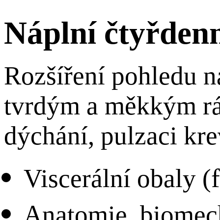
Náplní čtyřden
Rozšíření pohledu n
tvrdým a měkkým rá
dýchání, pulzaci kre
Viscerální obaly (
Anatomie, biomech